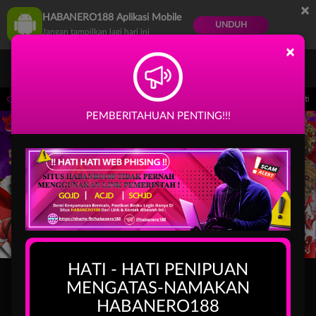
×
HABANERO188 Aplikasi Mobile
UNDUH
Jangan tampilkan lagi hari ini
×
an tidak akan tersedia. Kami memohon maaf atas ketidaknyamanan yang mungkin ditim
PEMBERITAHUAN PENTING!!!
HATI - HATI PENIPUAN
MENGATAS-NAMAKAN
JACKPOT
PLAY
HABANERO188