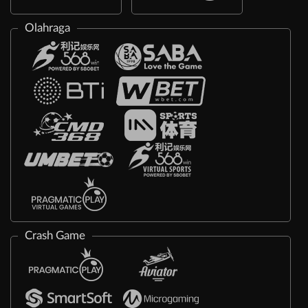
Olahraga
Crash Game