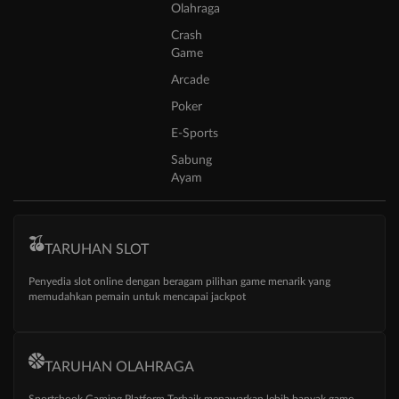
Olahraga
Crash
Game
Arcade
Poker
E-Sports
Sabung
Ayam
TARUHAN SLOT
Penyedia slot online dengan beragam pilihan game menarik yang
memudahkan pemain untuk mencapai jackpot
TARUHAN OLAHRAGA