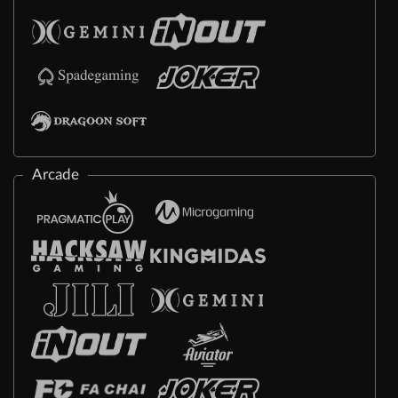
Arcade