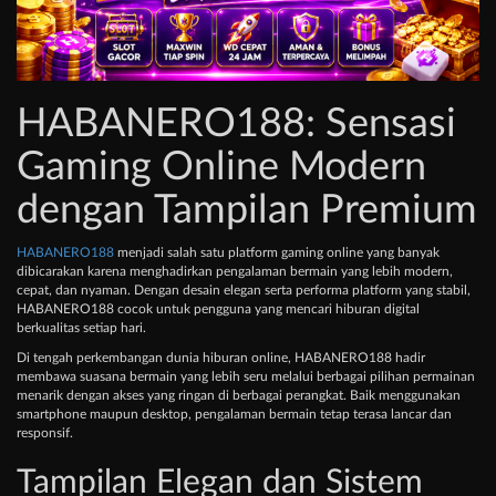
HABANERO188: Sensasi
Gaming Online Modern
dengan Tampilan Premium
HABANERO188
menjadi salah satu platform gaming online yang banyak
dibicarakan karena menghadirkan pengalaman bermain yang lebih modern,
cepat, dan nyaman. Dengan desain elegan serta performa platform yang stabil,
HABANERO188 cocok untuk pengguna yang mencari hiburan digital
berkualitas setiap hari.
Di tengah perkembangan dunia hiburan online, HABANERO188 hadir
membawa suasana bermain yang lebih seru melalui berbagai pilihan permainan
menarik dengan akses yang ringan di berbagai perangkat. Baik menggunakan
smartphone maupun desktop, pengalaman bermain tetap terasa lancar dan
responsif.
Tampilan Elegan dan Sistem