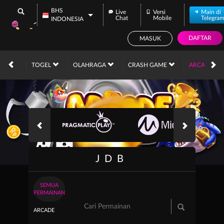
BHS
Live
Versi
Main di
Chat
Mobile
Telegra
INDONESIA
DAFTAR
MASUK
ACE
TOGEL
OLAHRAGA
CRASH GAME
ARCADE
JDB
SEMUA
PERMAINAN
ARCADE