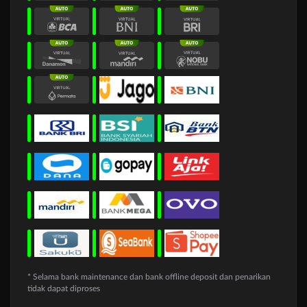
* Selama bank maintenance dan bank offline deposit dan penarikan
tidak dapat diproses