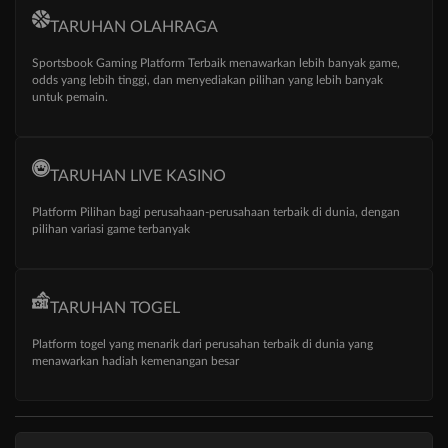
TARUHAN OLAHRAGA
Sportsbook Gaming Platform Terbaik menawarkan lebih banyak game,
odds yang lebih tinggi, dan menyediakan pilihan yang lebih banyak
untuk pemain.
TARUHAN LIVE KASINO
Platform Pilihan bagi perusahaan-perusahaan terbaik di dunia, dengan
pilihan variasi game terbanyak
TARUHAN TOGEL
Platform togel yang menarik dari perusahan terbaik di dunia yang
menawarkan hadiah kemenangan besar