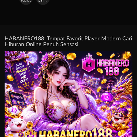
RollX
CaiBalaoCappadocia
HABANERO188: Tempat Favorit Player Modern Cari
Hiburan Online Penuh Sensasi