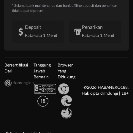
* Selama bank maintenance dan bank offline deposit dan penarikan
tidak dapat diproses
Deposit
Penarikan
Rata-rata 1 Menit
Rata-rata 1 Menit
Bersertifikasi
Tanggung
Browser
Dari
Jawab
Yang
Bermain
Didukung
©2026 HABANERO188.
Hak cipta dilindungi | 18+