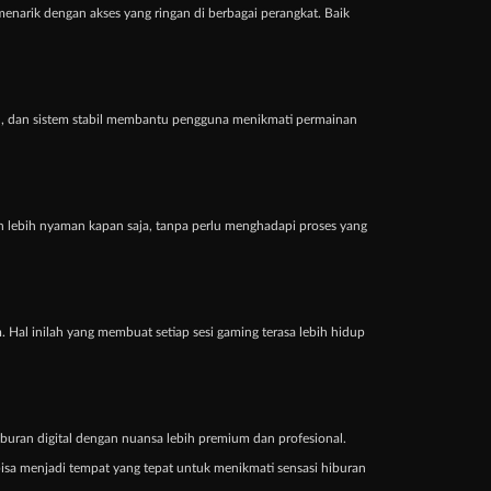
arik dengan akses yang ringan di berbagai perangkat. Baik
, dan sistem stabil membantu pengguna menikmati permainan
lebih nyaman kapan saja, tanpa perlu menghadapi proses yang
al inilah yang membuat setiap sesi gaming terasa lebih hidup
ran digital dengan nuansa lebih premium dan profesional.
isa menjadi tempat yang tepat untuk menikmati sensasi hiburan