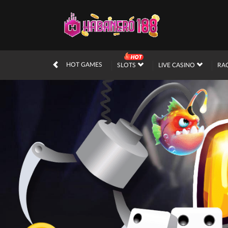
HOT GAMES
SLOTS
LIVE CASINO
RA