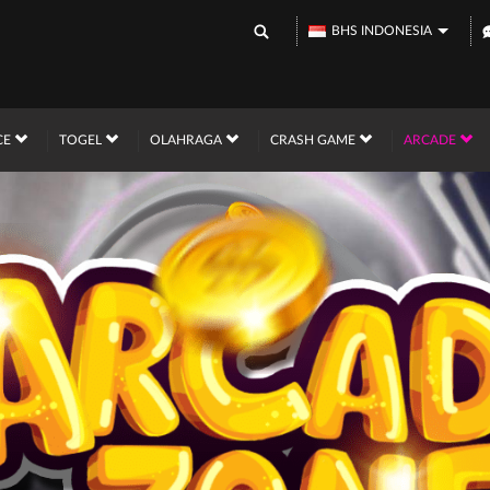
BHS INDONESIA
CE
TOGEL
OLAHRAGA
CRASH GAME
ARCADE