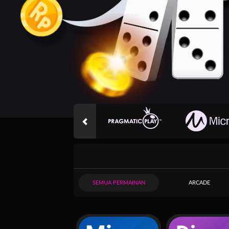
SEMUA PERMAINAN
ARCADE