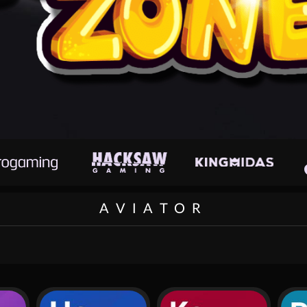
AVIATOR