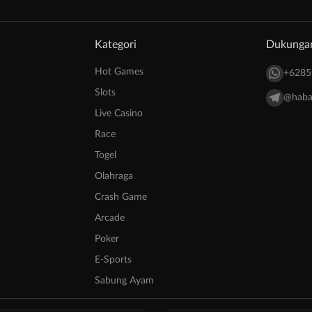
Kategori
Dukunga
Hot Games
+6285
Slots
@haba
Live Casino
Race
Togel
Olahraga
Crash Game
Arcade
Poker
E-Sports
Sabung Ayam