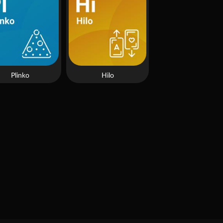
Plinko
Hilo