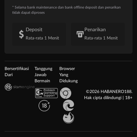
* Selama bank maintenance dan bank offline deposit dan penarikan
tidak dapat diproses
Deposit
Penarikan
Rata-rata 1 Menit
Rata-rata 1 Menit
Bersertifikasi
Tanggung
Browser
Dari
Jawab
Yang
Bermain
Didukung
©2026 HABANERO188.
Hak cipta dilindungi | 18+