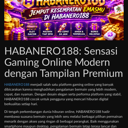
HABANERO188: Sensasi
Gaming Online Modern
dengan Tampilan Premium
HABANERO188
menjadi salah satu platform gaming online yang banyak
dibicarakan karena menghadirkan pengalaman bermain yang lebih modern,
cepat, dan nyaman. Dengan desain elegan serta performa platform yang stabil,
HABANERO188 cocok untuk pengguna yang mencari hiburan digital
berkualitas setiap hari.
Di tengah perkembangan dunia hiburan online, HABANERO188 hadir
membawa suasana bermain yang lebih seru melalui berbagai pilihan permainan
menarik dengan akses yang ringan di berbagai perangkat. Baik menggunakan
smartphone maupun desktop, pengalaman bermain tetap terasa lancar dan