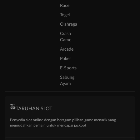
Race
Togel
Olahraga
Crash
Game
Arcade
Poker
E-Sports
Sabung
Ayam
TARUHAN SLOT
Penyedia slot online dengan beragam pilihan game menarik yang
memudahkan pemain untuk mencapai jackpot