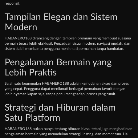
responsif.
Tampilan Elegan dan Sistem
Modern
HABANERO188 dirancang dengan tampilan premium yang membuat suasana
bermain terasa lebih eksklusif. Perpaduan visual modern, navigasi mudah, dan
sistem stabil membantu pengguna menikmati permainan tanpa hambatan.
Pengalaman Bermain yang
Lebih Praktis
Salah satu keunggulan HABANERO188 adalah kemudahan akses dan proses
yang cepat. Pengguna dapat menikmati berbagai permainan favorit dengan
lebih nyaman kapan saja, tanpa perlu menghadapi proses yang rumit.
Strategi dan Hiburan dalam
Satu Platform
HABANERO188 bukan hanya tentang hiburan biasa, tetapi juga menghadirkan
pengalaman bermain yang memadukan strategi, insting, dan momentum. Hal