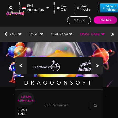
BHS
Live
Versi
Main di
Chat
Mobile
Telegra
INDONESIA
DAFTAR
MASUK
RACE
TOGEL
OLAHRAGA
CRASH GAME
AR
DRAGOONSOFT
SEMUA
PERMAINAN
CRASH
GAME