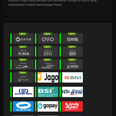
Platform togel yang menarik dari perusahan terbaik di dunia yang
menawarkan hadiah kemenangan besar