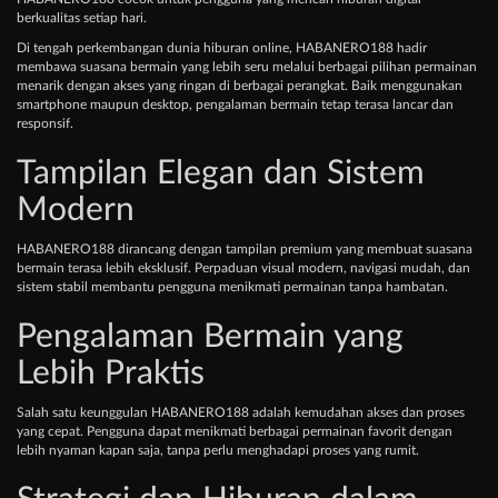
berkualitas setiap hari.
Di tengah perkembangan dunia hiburan online, HABANERO188 hadir
membawa suasana bermain yang lebih seru melalui berbagai pilihan permainan
menarik dengan akses yang ringan di berbagai perangkat. Baik menggunakan
smartphone maupun desktop, pengalaman bermain tetap terasa lancar dan
responsif.
Tampilan Elegan dan Sistem
Modern
HABANERO188 dirancang dengan tampilan premium yang membuat suasana
bermain terasa lebih eksklusif. Perpaduan visual modern, navigasi mudah, dan
sistem stabil membantu pengguna menikmati permainan tanpa hambatan.
Pengalaman Bermain yang
Lebih Praktis
Salah satu keunggulan HABANERO188 adalah kemudahan akses dan proses
yang cepat. Pengguna dapat menikmati berbagai permainan favorit dengan
lebih nyaman kapan saja, tanpa perlu menghadapi proses yang rumit.