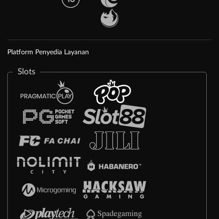
Platform Penyedia Layanan
Slots