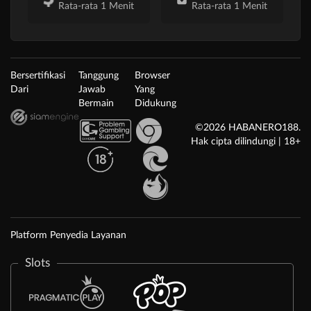
Rata-rata 1 Menit
Rata-rata 1 Menit
Bersertifikasi
Tanggung
Browser
Dari
Jawab
Yang
Bermain
Didukung
©2026 HABANERO188.
Hak cipta dilindungi | 18+
Platform Penyedia Layanan
Slots