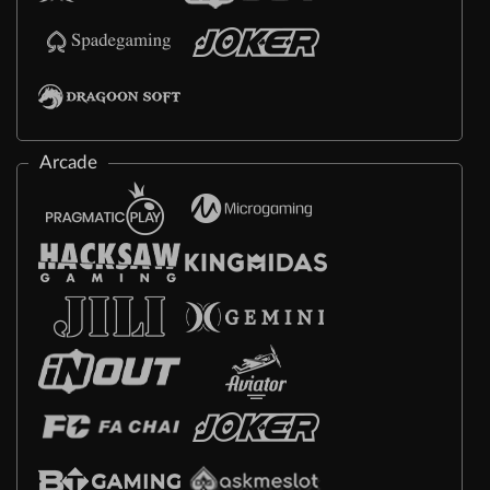
Arcade