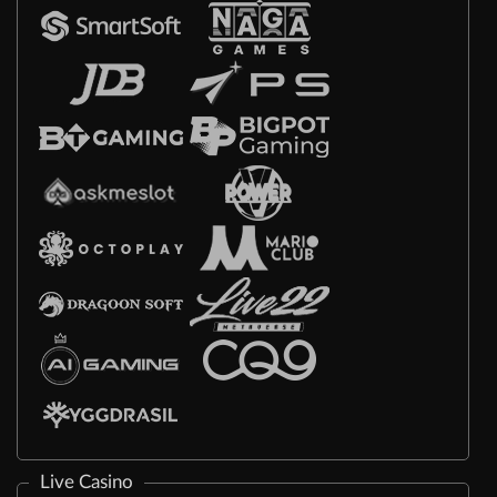
Live Casino