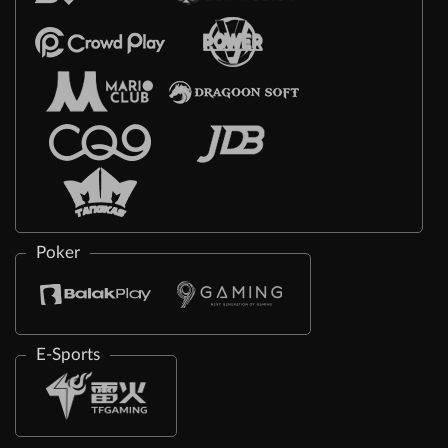
Poker
E-Sports