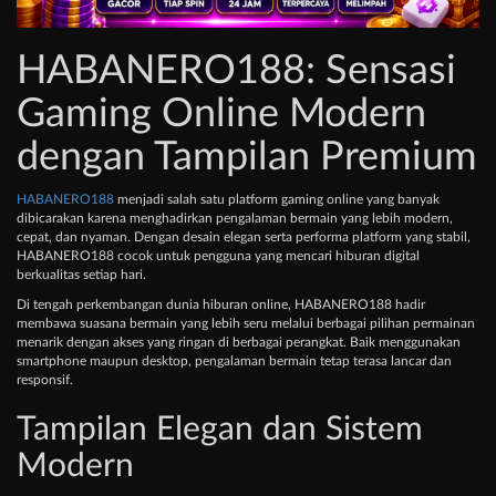
HABANERO188: Sensasi
Gaming Online Modern
dengan Tampilan Premium
HABANERO188
menjadi salah satu platform gaming online yang banyak
dibicarakan karena menghadirkan pengalaman bermain yang lebih modern,
cepat, dan nyaman. Dengan desain elegan serta performa platform yang stabil,
HABANERO188 cocok untuk pengguna yang mencari hiburan digital
berkualitas setiap hari.
Di tengah perkembangan dunia hiburan online, HABANERO188 hadir
membawa suasana bermain yang lebih seru melalui berbagai pilihan permainan
menarik dengan akses yang ringan di berbagai perangkat. Baik menggunakan
smartphone maupun desktop, pengalaman bermain tetap terasa lancar dan
responsif.
Tampilan Elegan dan Sistem
Modern