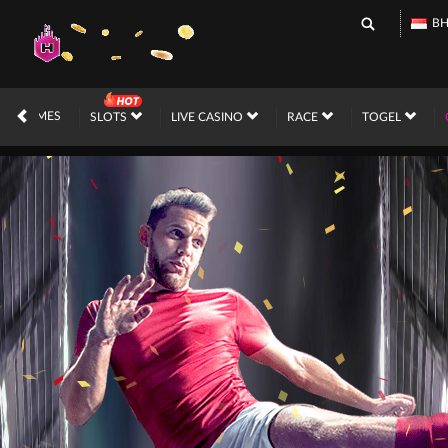
BH
OT GAMES
SLOTS
LIVE CASINO
RACE
TOGEL