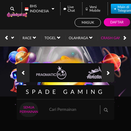
BHS
Live
Versi
Main di
Chat
Mobile
Telegra
INDONESIA
DAFTAR
MASUK
CASINO
RACE
TOGEL
OLAHRAGA
CRASH GAME
SPADE GAMING
SEMUA
PERMAINAN