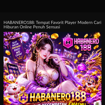
HABANERO188: Tempat Favorit Player Modern Cari
Hiburan Online Penuh Sensasi