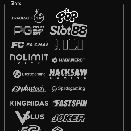
Slots