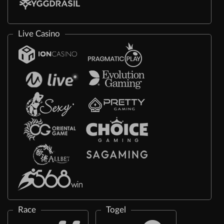
Live Casino
Race
Togel