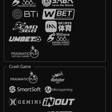
Crash Game