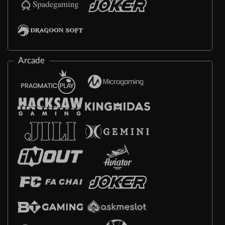
Arcade