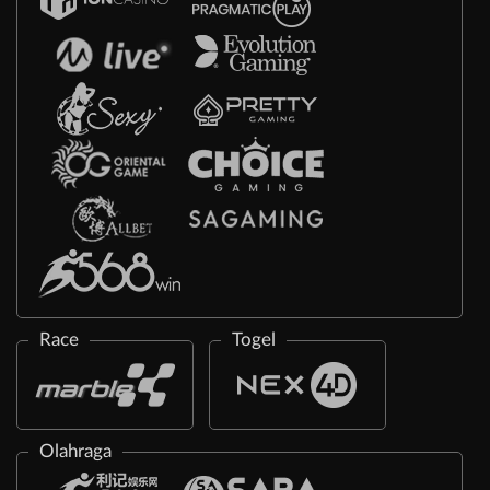
Race
Togel
Olahraga