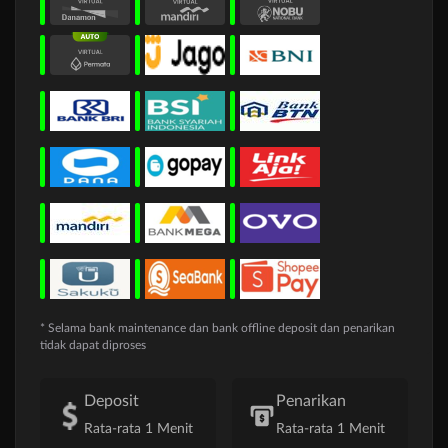
* Selama bank maintenance dan bank offline deposit dan penarikan
tidak dapat diproses
Deposit
Penarikan
Rata-rata 1 Menit
Rata-rata 1 Menit