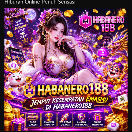
Hiburan Online Penuh Sensasi