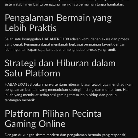
sistem stabil membantu pengguna menikmati permainan tanpa hambatan.
Pengalaman Bermain yang
Lebih Praktis
Salah satu keunggulan HABANERO188 adalah kemudahan akses dan proses
yang cepat. Pengguna dapat menikmati berbagai permainan favorit dengan
lebih nyaman kapan saja, tanpa perlu menghadapi proses yang rumit.
Strategi dan Hiburan dalam
Satu Platform
HABANERO188 bukan hanya tentang hiburan biasa, tetapi juga menghadirkan
pengalaman bermain yang memadukan strategi, insting, dan momentum. Hal
inilah yang membuat setiap sesi gaming terasa lebih hidup dan penuh
tantangan menarik.
Platform Pilihan Pecinta
Gaming Online
Dengan dukungan sistem modern dan pengalaman bermain yang responsif,