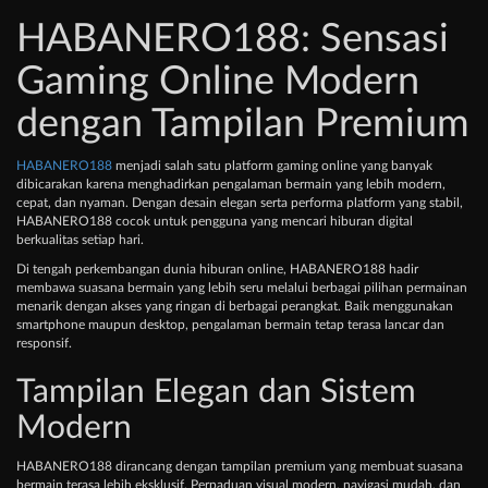
HABANERO188: Sensasi
Gaming Online Modern
dengan Tampilan Premium
HABANERO188
menjadi salah satu platform gaming online yang banyak
dibicarakan karena menghadirkan pengalaman bermain yang lebih modern,
cepat, dan nyaman. Dengan desain elegan serta performa platform yang stabil,
HABANERO188 cocok untuk pengguna yang mencari hiburan digital
berkualitas setiap hari.
Di tengah perkembangan dunia hiburan online, HABANERO188 hadir
membawa suasana bermain yang lebih seru melalui berbagai pilihan permainan
menarik dengan akses yang ringan di berbagai perangkat. Baik menggunakan
smartphone maupun desktop, pengalaman bermain tetap terasa lancar dan
responsif.
Tampilan Elegan dan Sistem
Modern
HABANERO188 dirancang dengan tampilan premium yang membuat suasana
bermain terasa lebih eksklusif. Perpaduan visual modern, navigasi mudah, dan